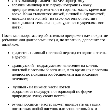
СПА-маникюр - акцент на SPA-программу;
горячий маникюр или парафинотерапия - кожу
предварительно размягчают в горячем масле, креме или
воске. Кожа становится мягкой, нежной и бархатистой;
наращивание ногтей - на свою ногтевую пластину
накладывают гель или акрил, удлиняя и укрепляя свои
ногти;
После маникюра мастер обязательно предложит вам покрытие
(обычное или долговременное) и, по желанию, дополнит его
дизайном:
градиент - плавный цветовой переход из одного оттенка
в другой;
французский - подразумевает нанесение на кончик
ногтевой пластины белого лака, в то время как пластина
полностью покрывается бесцветным или нюдовым
оттенком;
лунный - на нижней части ногтей
оформляется полукруг, повторяющий по форме
природную лунку своих ногтей;
ручная роспись - мастер может нарисовать на ваших
ноготочках любой рисунок или узор, который вам